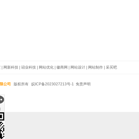
度
|
网新科技
|
诏业科技
|
网站优化
|
徽商网
|
网站设计
|
网站制作
|
采买吧
限公司
版权所有
皖ICP备2023027213号-1
免责声明
询