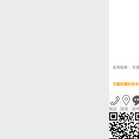
友情链接：
百
安徽驭鹏轮胎有
电话
联系
咨